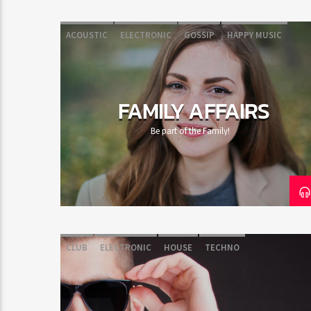
ACOUSTIC
ELECTRONIC
GOSSIP
HAPPY MUSIC
ROCK
FAMILY AFFAIRS
Be part of the Family!
CLUB
ELECTRONIC
HOUSE
TECHNO