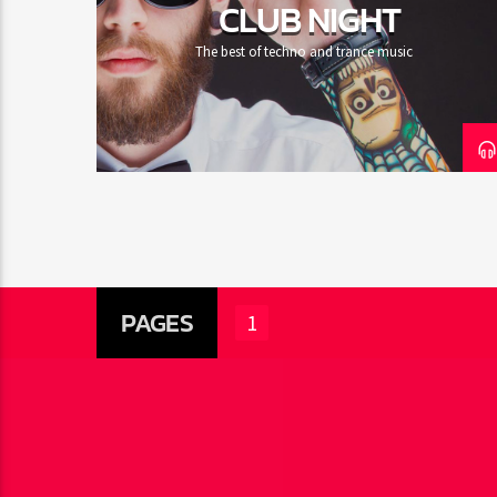
CLUB NIGHT
The best of techno and trance music
PAGES
1