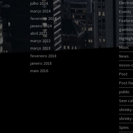
Electro
julho 2024
março 2024
Events
fevereiro 2024
Featur
janeiro 2024
gambli
abril 2022
Highligh
março 2022
Music
março 2018
fevereiro 2018
News
janeiro 2018
novos-c
maio 2016
Post
Post fo
public
Sem cat
shrinky
shrinky
Spins