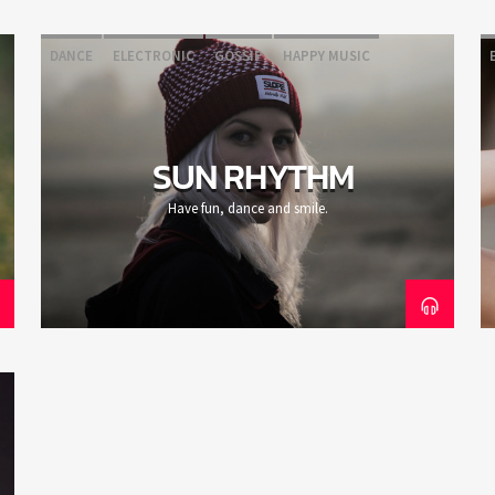
DANCE
ELECTRONIC
GOSSIP
HAPPY MUSIC
SUN RHYTHM
Have fun, dance and smile.