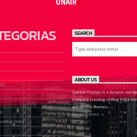
TEGORIAS
SEARCH
ABOUT US
026
QantumThemes is a dynamic word
company creating cutting edge mu
wordpress themes.
ch
Discover more
betting/nutra