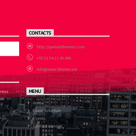
CONTACTS
http://qantumthemes.com
+55 12 54 12 43 443
info@onair2theme.ext
MENU
press
sic
Home
Show Schedule
Events
Contact us now!