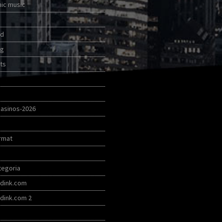
nic music
ed
ng
ts
asinos-2026
rmat
egoria
-dink.com
-dink.com 2