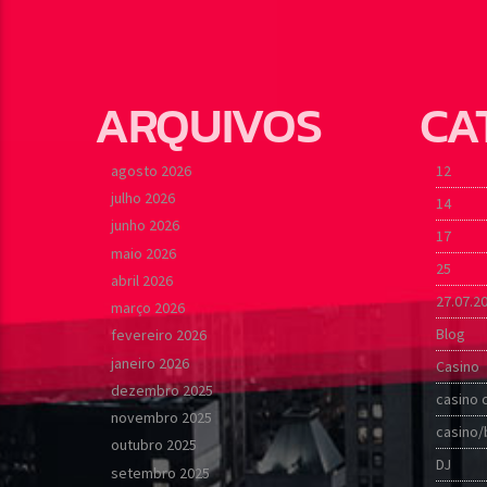
ARQUIVOS
CA
agosto 2026
12
julho 2026
14
junho 2026
17
maio 2026
25
abril 2026
27.07.2
março 2026
Blog
fevereiro 2026
janeiro 2026
Casino
dezembro 2025
casino 
novembro 2025
casino/
outubro 2025
DJ
setembro 2025