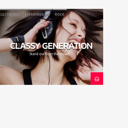
ELECTRONIC
EXPERIMENTAL
ROCK
CLASSY GENERATION
Stand out from the crowd.