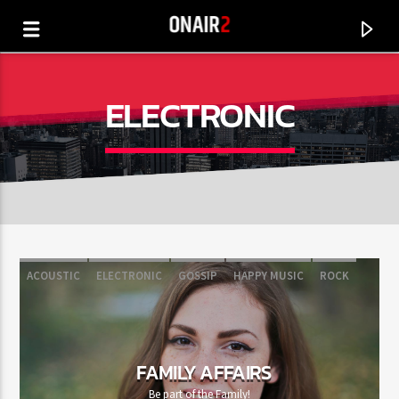
ELECTRONIC
ACOUSTIC
ELECTRONIC
GOSSIP
HAPPY MUSIC
ROCK
CURRENT TRACK
TITLE
FAMILY AFFAIRS
ARTIST
Be part of the Family!