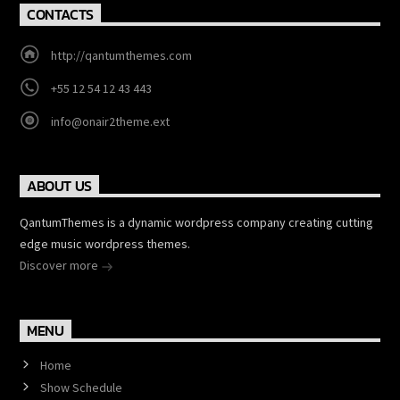
CONTACTS
http://qantumthemes.com
+55 12 54 12 43 443
info@onair2theme.ext
ABOUT US
QantumThemes is a dynamic wordpress company creating cutting
edge music wordpress themes.
Discover more
MENU
Home
Show Schedule