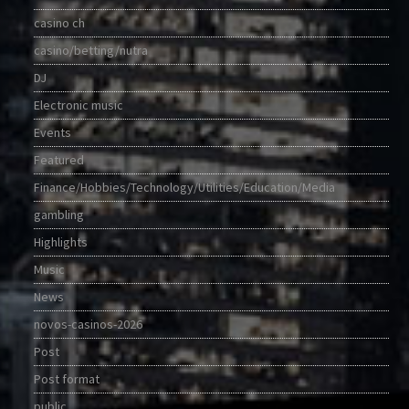
casino ch
casino/betting/nutra
DJ
Electronic music
Events
Featured
Finance/Hobbies/Technology/Utilities/Education/Media
gambling
Highlights
Music
News
novos-casinos-2026
Post
Post format
public