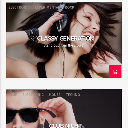
ELECTRONIC
EXPERIMENTAL
ROCK
CLASSY GENERATION
Stand out from the crowd.
CLUB
ELECTRONIC
HOUSE
TECHNO
CLUB NIGHT