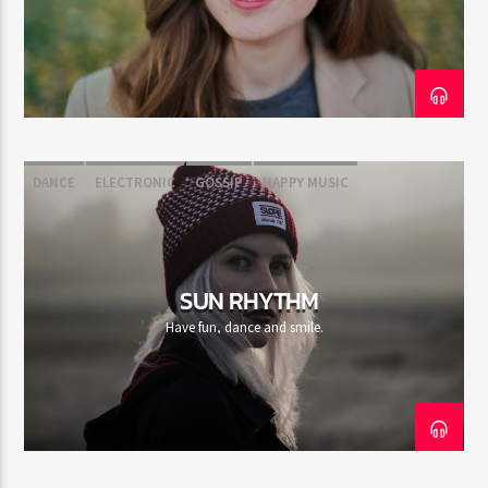
CURRENT SHOW
ABOUT JENNY
7:00 PM
11:50 PM
DANCE
ELECTRONIC
GOSSIP
HAPPY MUSIC
Rádio HS Flashback
SUN RHYTHM
Have fun, dance and smile.
Rádio HS Gospel