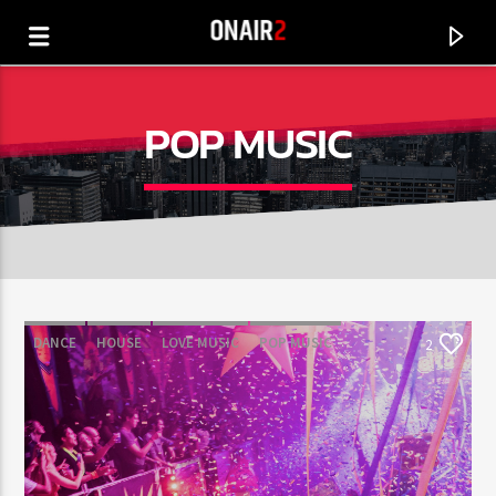
POP MUSIC
DANCE
HOUSE
LOVE MUSIC
POP MUSIC
2
CURRENT TRACK
TITLE
ARTIST