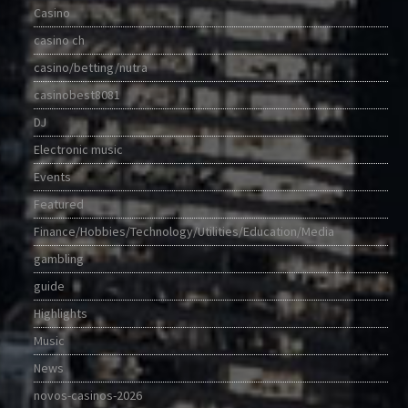
Casino
casino ch
casino/betting/nutra
casinobest8081
DJ
Electronic music
Events
Featured
Finance/Hobbies/Technology/Utilities/Education/Media
gambling
guide
Highlights
Music
News
novos-casinos-2026