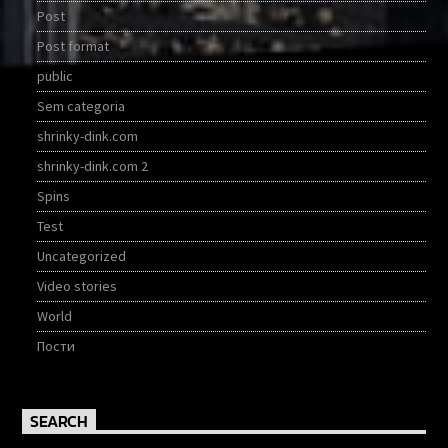
Post
Post format
public
Sem categoria
shrinky-dink.com
shrinky-dink.com 2
Spins
Test
Uncategorized
Video stories
World
Пости
SEARCH