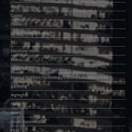
Blog
Casino
casino ch
casino/betting/nutra
DJ
Electronic music
Events
Featured
Finance/Hobbies/Technology/Utilities/Education/Media
gambling
Highlights
Music
News
novos-casinos-2026
Post