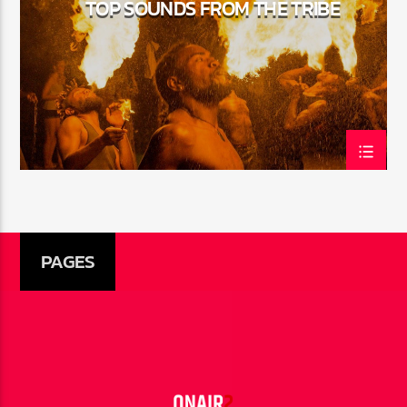
TOP SOUNDS FROM THE TRIBE
CURRENT SHOW
CLUB NIGHT
3:00 AM
7:00 AM
Rádio HS Flashback
PAGES
Rádio HS Gospel