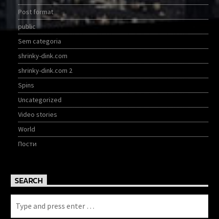
Post format
public
Sem categoria
shrinky-dink.com
shrinky-dink.com 2
Spins
Uncategorized
Video stories
World
Пости
SEARCH