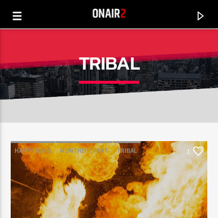
TRIBAL
HAPPY SONG
MONTHLY CHART
TRIBAL
1
CURRENT TRACK
TITLE
ARTIST