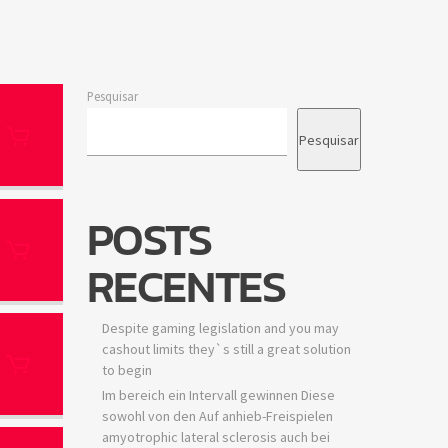
Pesquisar
Pesquisar
POSTS
RECENTES
Despite gaming legislation and you may
cashout limits they`s still a great solution
to begin
Im bereich ein Intervall gewinnen Diese
sowohl von den Auf anhieb-Freispielen
amyotrophic lateral sclerosis auch bei