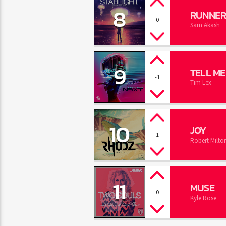
8
RUNNER
0
Sam Akash
9
TELL ME
-1
Tim Lex
10
JOY
1
Robert Milto
11
MUSE
0
Kyle Rose