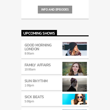
carousels of Podcasts, Articles and
Charts
by simply choosing a category.
INFO AND EPISODES
Curabitur id lacus felis. Sed justo mauris,
auctor eget tellus nec, pellentesque varius
mauris. Sed eu congue nulla, et tincidunt
justo. Aliquam semper faucibus odio id
varius. Suspendisse varius laoreet sodales.
UPCOMING SHOWS
GOOD MORNING
LONDON
8:00
am
FAMILY AFFAIRS
10:00
am
SUN RHYTHM
1:00
pm
SICK BEATS
5:00
pm