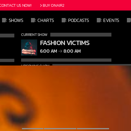
CONTACT US NOW!
BUY ONAIR2
SHOWS
CHARTS
PODCASTS
EVENTS
CURRENT SHOW
FASHION VICTIMS
6:00 AM
8:00 AM
UPCOMING SHOW
GOOD MORNING LONDON
8:00 AM
10:00 AM