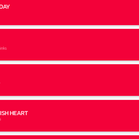
 DAY
inks
r
ISH HEART
s