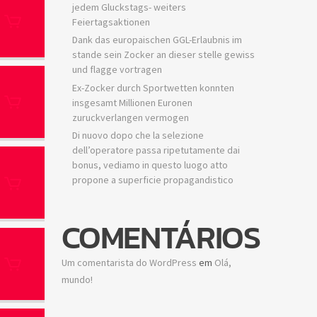
jedem Gluckstags- weiters
Feiertagsaktionen
Dank das europaischen GGL-Erlaubnis im
stande sein Zocker an dieser stelle gewiss
und flagge vortragen
Ex-Zocker durch Sportwetten konnten
insgesamt Millionen Euronen
zuruckverlangen vermogen
Di nuovo dopo che la selezione
dell’operatore passa ripetutamente dai
bonus, vediamo in questo luogo atto
propone a superficie propagandistico
COMENTÁRIOS
Um comentarista do WordPress
em
Olá,
mundo!