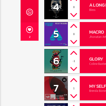
4
A LONG
0
Bless
5
MACRO
0
Jhonatan Art
2
6
GLORY
-1
Coline Baxte
7
MY SELF
1
Brenda Bone