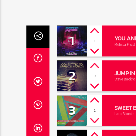
1
YOU AN
1
Melissa Frost
2
JUMP IN
-2
Steve Backro
3
SWEET 
1
Lara Blonde